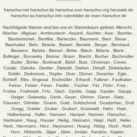
hanschur.net
hanschur.de
hanschur.com
hanschur.org
herzweb.de
hanschur.eu
hanschur.info
rutenbilder.de
marc-hanschur.de
Nachfolgede Namen sind bei uns im Stammbaum gelistet: Albrecht ,
Alischer , Allgäuer , Armbrusterin , Assanti , Auchter , Auer , Bachler ,
Bardanischek , Bardtke , Barteczko , Baumann , Baur , Bauer ,
Beerhalter , Behr , Beierle , Beisert , Bentele , Berger , Bernhard ,
Besserer , Betzke , Bienert , Birkle , Bitsch , Bitterle , Blank ,
Bollinger , Borowsky , Bosnar , Braun , Brecht , Bucher , Buchmüller
, Buder , Bühler , Burkhardt , Bütof , Butz , Chrisman , Conen ,
Coralic , Dahnke , Dentler , Diebold , Diehen , Dimpfl , Dinkelacker ,
Doblin , Dodrimont ,, Dopfer , Doer , Dörner , Drescher , Egle ,
Eichloff , Elbs , Engesat , Enzlmüller , Erhardt , Falkner , Faulhaber ,
Feiner , Felser , Feser , Fiedler ,, Fischer , Fitz , Flohr , Frey ,
Fricker , Friehmelt , Fritz , Gäch , Gäckle , Gapp , Gauder , Gaupp ,
Geiger , Gelewsky , Gerle , Geyer , Gfrörer , Gierer , Glatz ,
Glaunert , Glönkler , Gnann , Gold , Goldschmid , Gosdschan , Graf
, Gregg , Griefer , Gruber , Grubert , Grünwald , Hahn , Haid ,
Halberkamp , Haller , Hamann , Hampel , Hannen , Hanschur ,,
Hartmann , Haug , Hauser , Heilig , Heimann , Heipl , Heiß , Heller ,
Herb , Herrmann , Herz , Heymanns , Hoang , Höbig , Hoch , Hohl ,
Horn , Hübschle , Jäger , Jäkel , Jordan , Kandzia , Kaplan ,