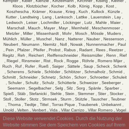
Kempter , Kibler , Kienzle , Kinzelmann , Kirchner , Kisling , Kleiner ,
Kloos , Klotzbücher , Kocher , Kolb , König , Kopp , Kost ,
Koszhescha , Krämer , Krause , Krieg , Kuch , Kullock , Künzle ,
Kutter , Landtwing , Lang , Lankosch , Lattke , Lauenstein , Lay ,
Ledwoch , Leiser , Lochmiller , Löckinger , Lutz , Mahle , Maier ,
Marschall , Mauch , Mayer , Mayr , Memheld , Meschenmoser ,
Metzler , Miller , Missenhardt , Mohr , Mosch , Mössle , Muders ,
Mühlich , Müller ,, Muschel , Nanz , Natterer , Nauber , Nessenson ,
Neubert , Neumann , Niemitz , Noll , Nowak , Nunnenmacher , Paul
, Pein , Pfalzer , Pfeifer , Probst , Rabus , Radant , Rees , Reetzer ,
Regitz , Reh , Reichert , Reiffenschneider , Reissmüller , Renn , Rief
, Riegel , Rinsmeier , Rist , Rock , Rogge , Röhrle , Romero Mijer ,
Ruch , Ruf , Rufer , Rueß , Saiger , Sättele , Saup , Scheck , Schenk
, Scherens , Schiele , Schlöder , Schlötzer , Schmalholz , Schmid ,
Schmitt , Schneider , Schnetz , Schön , Schorr , Schroetter , Schuleit
, Schuler , Schultz , Schulz , Schütterle , Schweizer , Seeberger ,
Seemann , Segelbacher , Selg , Silz , Sorg , Spänle , Sparber ,
Spieß , Stäb , Stefanicki , Stehle , Stein , Stemmer , Stier , Stocker ,
Stoll , Stoller , Stotz , Strmsek , Sturm , Stützle , Tauscher , Teubner
, Thoma , Tiedtje , Tittel , Torras Pique , Traubenek , Unbekannt ,
Unold , Velten , Venbert , Vida , Villar Carrizo , Villar Romero , Vogel
, Voigt , Völk , Vollmar , Wacker , Waffenschmidt , Wagner , Wahr ,
Diese Website verwendet Cookies. Durch die Nutzung der
Walser , Walther , Walton , Weber , Wedelstein , Wegner ,
Website stimmen Sie dem Speichern von Cookies auf Ihrem
Weidelener , Weiler , Weißenbach , Wenn , Wilhelm , Wineberger ,